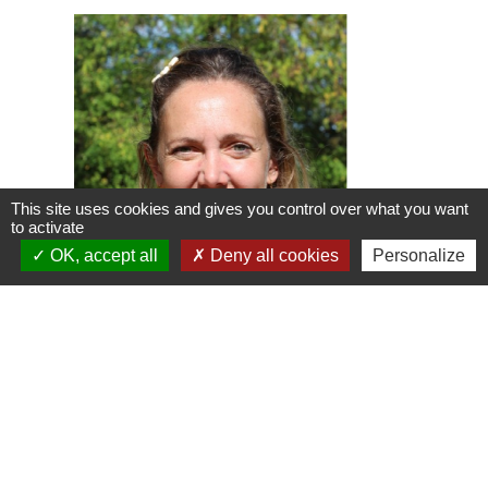
This site uses cookies and gives you control over what you want
to activate
OK, accept all
Deny all cookies
Personalize
Valérie BRY
Conseillère Municipale