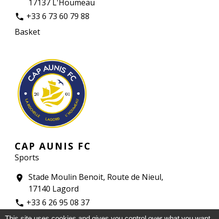
17137 L'Houmeau
+33 6 73 60 79 88
phone
Basket
CAP AUNIS FC
Sports
Stade Moulin Benoit, Route de Nieul,
location_on
17140 Lagord
+33 6 26 95 08 37
phone
Foot
This site uses cookies and gives you control over what you want