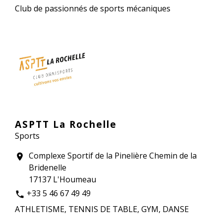
Club de passionnés de sports mécaniques
ASPTT La Rochelle
Sports
Complexe Sportif de la Pinelière Chemin de la
location_on
Bridenelle
17137 L'Houmeau
+33 5 46 67 49 49
phone
ATHLETISME, TENNIS DE TABLE, GYM, DANSE