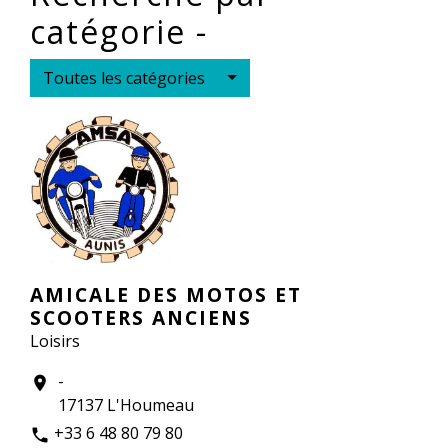
catégorie -
Toutes les catégories
AMICALE DES MOTOS ET
SCOOTERS ANCIENS
Loisirs
-
location_on
17137 L'Houmeau
+33 6 48 80 79 80
phone