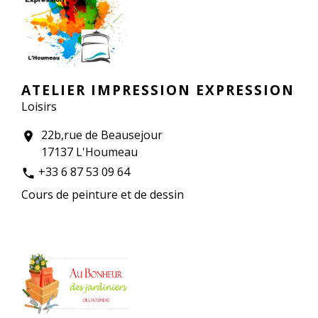
ATELIER IMPRESSION EXPRESSION
Loisirs
22b,rue de Beausejour
location_on
17137 L'Houmeau
+33 6 87 53 09 64
phone
Cours de peinture et de dessin