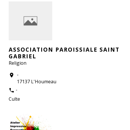
ASSOCIATION PAROISSIALE SAINT
GABRIEL
Religion
-
location_on
17137 L'Houmeau
-
phone
Culte