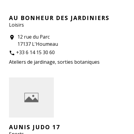
AU BONHEUR DES JARDINIERS
Loisirs
12 rue du Parc
location_on
17137 L'Houmeau
+33 6 14 15 30 60
phone
Ateliers de jardinage, sorties botaniques
AUNIS JUDO 17