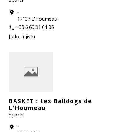
Sports
-
location_on
17137 L'Houmeau
+33 6 69 91 01 06
phone
Judo, Jujistu
BASKET : Les Balldogs de
L'Houmeau
Sports
-
location_on