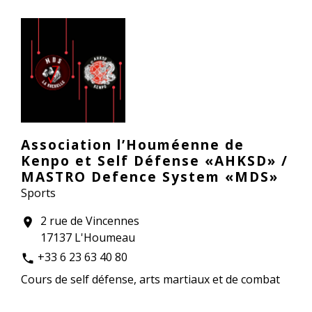
Association l’Houméenne de
Kenpo et Self Défense «AHKSD» /
MASTRO Defence System «MDS»
Sports
2 rue de Vincennes
location_on
17137 L'Houmeau
+33 6 23 63 40 80
phone
Cours de self défense, arts martiaux et de combat