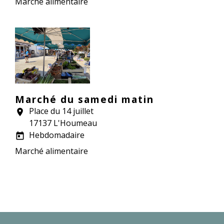
Marché alimentaire
Marché du samedi matin
Place du 14 juillet
location_on
17137 L'Houmeau
Hebdomadaire
today
Marché alimentaire