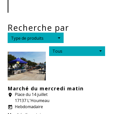
Recherche par
Type de produits
Tous
Marché du mercredi matin
Place du 14 juillet
location_on
17137 L'Houmeau
Hebdomadaire
today