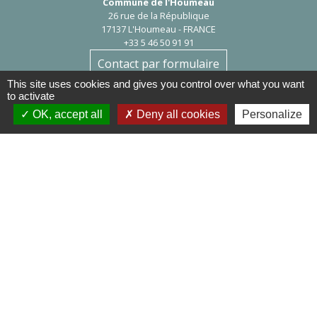
Commune de l'Houmeau
26 rue de la République
17137 L'Houmeau - FRANCE
+33 5 46 50 91 91
Contact par formulaire
This site uses cookies and gives you control over what you want
to activate
Astreinte
En semaine à partir de 17h, samedi, dimanche et jours fériés :06 76 72
OK, accept all
Deny all cookies
Personalize
95 13
Mentions légales
-
Politique de confidentialité
-
Accessibilité
-
Plan du site
-
Gestion des cookies
Site créé en partenariat avec Réseau des Communes