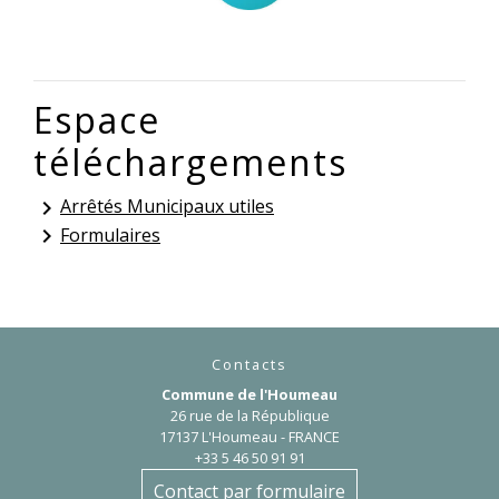
Espace
téléchargements
Arrêtés Municipaux utiles
keyboard_arrow_right
Formulaires
keyboard_arrow_right
Contacts
Commune de l'Houmeau
26 rue de la République
17137 L'Houmeau - FRANCE
+33 5 46 50 91 91
Contact par formulaire