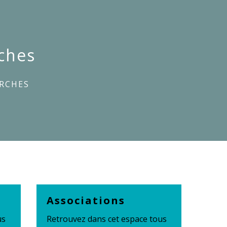
ches
RCHES
Associations
us
Retrouvez dans cet espace tous