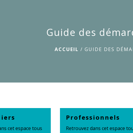
Guide des démar
ACCUEIL
/
GUIDE DES DÉMA
liers
Professionnels
ns cet espace tous
Retrouvez dans cet espace to