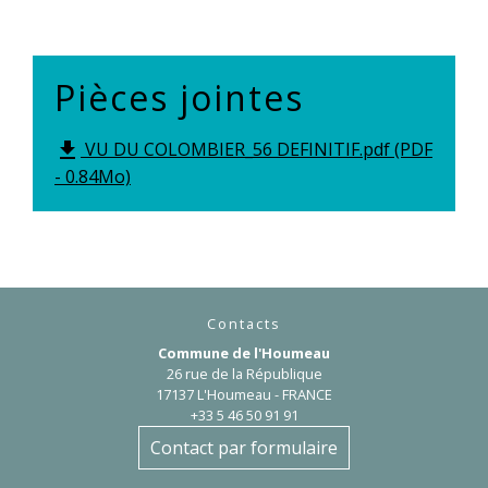
Pièces jointes
VU DU COLOMBIER_56 DEFINITIF.pdf (PDF
file_download
- 0.84Mo)
Contacts
Commune de l'Houmeau
26 rue de la République
17137 L'Houmeau - FRANCE
+33 5 46 50 91 91
Contact par formulaire