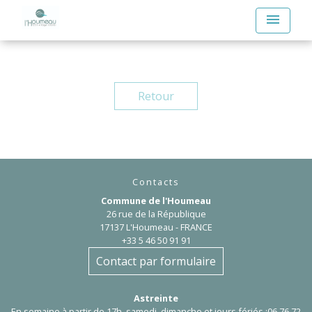
menu
Retour
Contacts
Commune de l'Houmeau
26 rue de la République
17137 L'Houmeau - FRANCE
+33 5 46 50 91 91
Contact par formulaire
Astreinte
En semaine à partir de 17h, samedi, dimanche et jours fériés :06 76 72