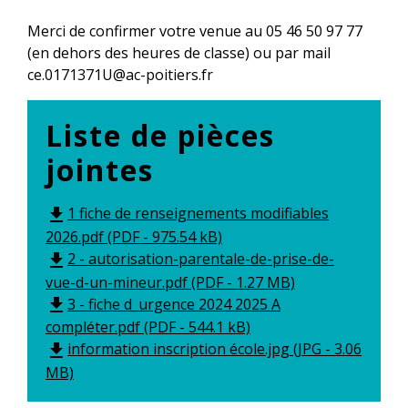
Merci de confirmer votre venue au 05 46 50 97 77
(en dehors des heures de classe) ou par mail
ce.0171371U@ac-poitiers.fr
Liste de pièces
jointes
1 fiche de renseignements modifiables
file_download
2026.pdf (PDF - 975.54 kB)
2 - autorisation-parentale-de-prise-de-
file_download
vue-d-un-mineur.pdf (PDF - 1.27 MB)
3 - fiche d_urgence 2024 2025 A
file_download
compléter.pdf (PDF - 544.1 kB)
information inscription école.jpg (JPG - 3.06
file_download
MB)