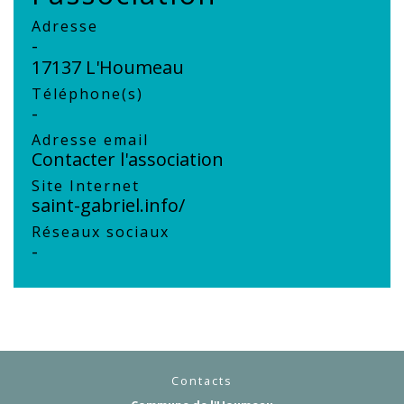
Adresse
-
17137 L'Houmeau
Téléphone(s)
-
Adresse email
Contacter l'association
Site Internet
saint-gabriel.info/
Réseaux sociaux
-
Contacts