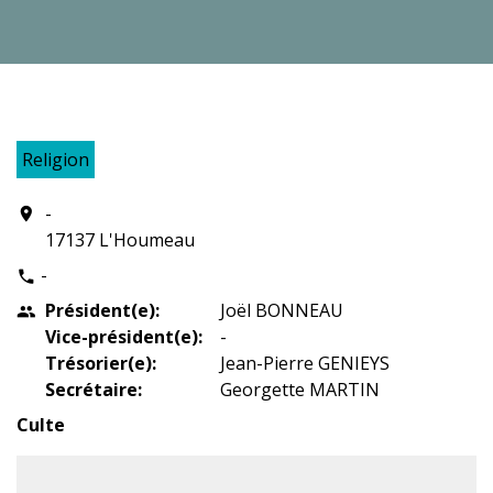
Religion
-
location_on
17137 L'Houmeau
-
phone
Président(e):
Joël BONNEAU
people
Vice-président(e):
-
Trésorier(e):
Jean-Pierre GENIEYS
Secrétaire:
Georgette MARTIN
Culte